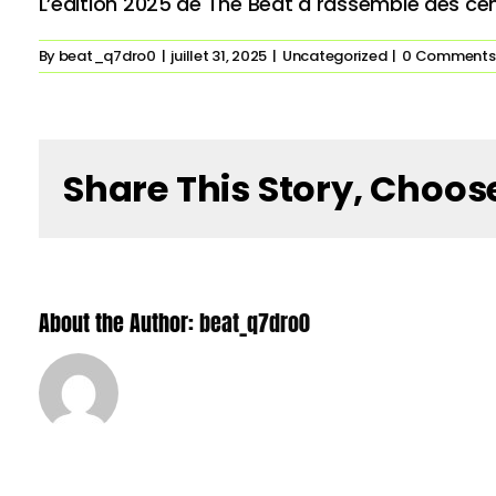
L’édition 2025 de The Beat a rassemblé des ce
By
beat_q7dro0
|
juillet 31, 2025
|
Uncategorized
|
0 Comments
Share This Story, Choos
About the Author:
beat_q7dro0