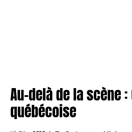
Au-delà de la scène :
québécoise