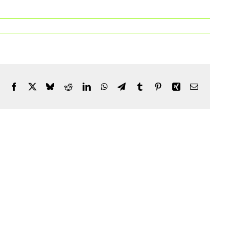
Facebook
X
Bluesky
Reddit
LinkedIn
WhatsApp
Telegram
Tumblr
Pinterest
Xing
Email