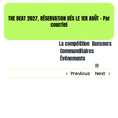
Skip
to
content
THE BEAT 2027, RÉSERVATION DÈS LE 1ER AOÛT – Par
courriel
La compétition
Danseurs
Commanditaires
Événements
Previous
Next
View
Larger
Image