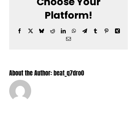
Choose Your
Platform!
Facebook
X
Bluesky
Reddit
LinkedIn
WhatsApp
Telegram
Tumblr
Pinterest
Xing
Email
About the Author:
beat_q7dro0