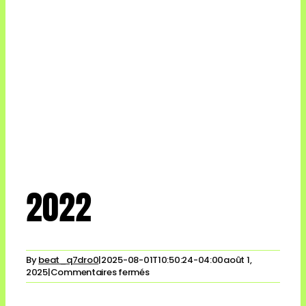
2022
By
beat_q7dro0
|
2025-08-01T10:50:24-04:00
août 1,
sur
2025
|
Commentaires fermés
2022