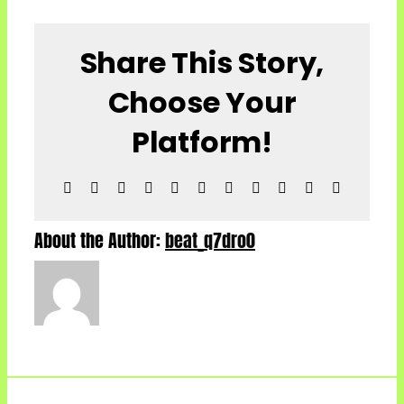
Share This Story,
Choose Your
Platform!
Facebook
X
Bluesky
Reddit
LinkedIn
WhatsApp
Telegram
Tumblr
Pinterest
Xing
Email
About the Author:
beat_q7dro0