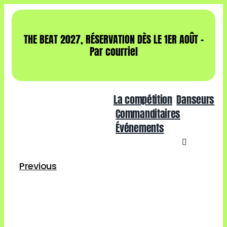
Skip
to
content
THE BEAT 2027, RÉSERVATION DÈS LE 1ER AOÛT –
Par courriel
La compétition
Danseurs
Commanditaires
Événements
Previous
View
Larger
Image